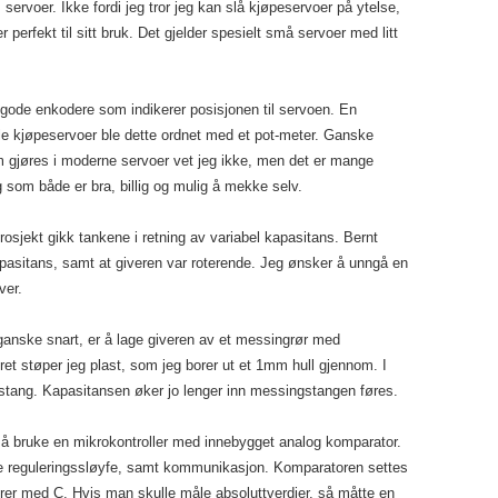
 servoer. Ikke fordi jeg tror jeg kan slå kjøpeservoer på ytelse,
perfekt til sitt bruk. Det gjelder spesielt små servoer med litt
 gode enkodere som indikerer posisjonen til servoen. En
e kjøpeservoer ble dette ordnet med et pot-meter. Ganske
om gjøres i moderne servoer vet jeg ikke, men det er mange
g som både er bra, billig og mulig å mekke selv.
prosjekt gikk tankene i retning av variabel kapasitans. Bernt
apasitans, samt at giveren var roterende. Jeg ønsker å unngå en
ver.
ganske snart, er å lage giveren av et messingrør med
ret støper jeg plast, som jeg borer ut et 1mm hull gjennom. I
tang. Kapasitansen øker jo lenger inn messingstangen føres.
 å bruke en mikrokontroller med innebygget analog komparator.
øre reguleringssløyfe, samt kommunikasjon. Komparatoren settes
erer med C. Hvis man skulle måle absoluttverdier, så måtte en