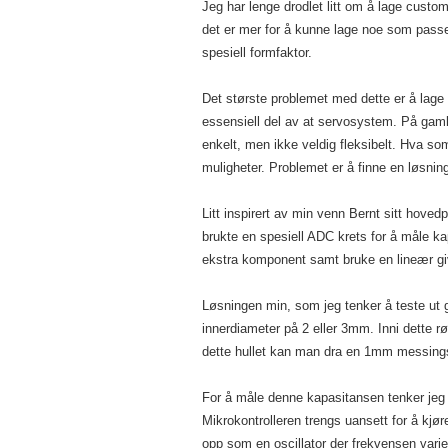
Jeg har lenge drodlet litt om å lage custom
det er mer for å kunne lage noe som passer 
spesiell formfaktor.
Det største problemet med dette er å lage
essensiell del av at servosystem. På gaml
enkelt, men ikke veldig fleksibelt. Hva s
muligheter. Problemet er å finne en løsnin
Litt inspirert av min venn Bernt sitt hoved
brukte en spesiell ADC krets for å måle k
ekstra komponent samt bruke en lineær gi
Løsningen min, som jeg tenker å teste ut 
innerdiameter på 2 eller 3mm. Inni dette rø
dette hullet kan man dra en 1mm messings
For å måle denne kapasitansen tenker jeg
Mikrokontrolleren trengs uansett for å kj
opp som en oscillator der frekvensen vari