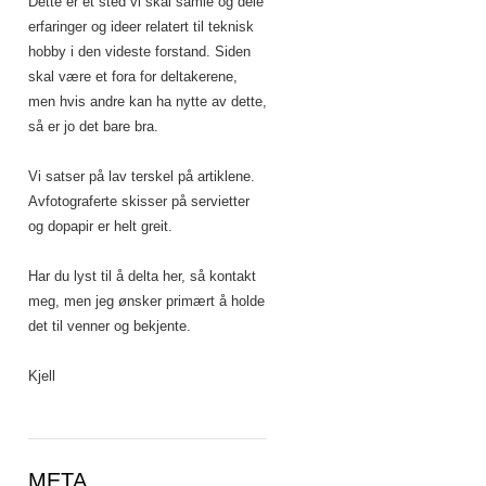
Dette er et sted vi skal samle og dele
erfaringer og ideer relatert til teknisk
hobby i den videste forstand. Siden
skal være et fora for deltakerene,
men hvis andre kan ha nytte av dette,
så er jo det bare bra.
Vi satser på lav terskel på artiklene.
Avfotograferte skisser på servietter
og dopapir er helt greit.
Har du lyst til å delta her, så kontakt
meg, men jeg ønsker primært å holde
det til venner og bekjente.
Kjell
META