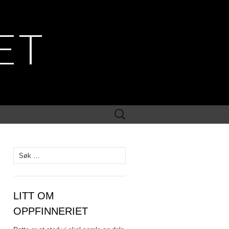
ET
Søk
etter:
Søk
etter:
LITT OM
OPPFINNERIET