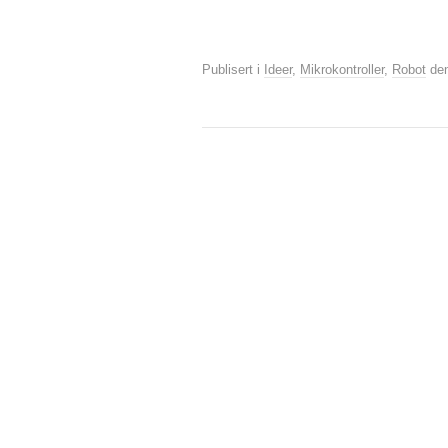
Publisert i
Ideer
,
Mikrokontroller
,
Robot
de