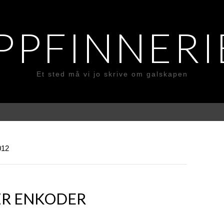
PPFINNERI
Et sted må vi jo skrive om galskapen
012
ÆR ENKODER