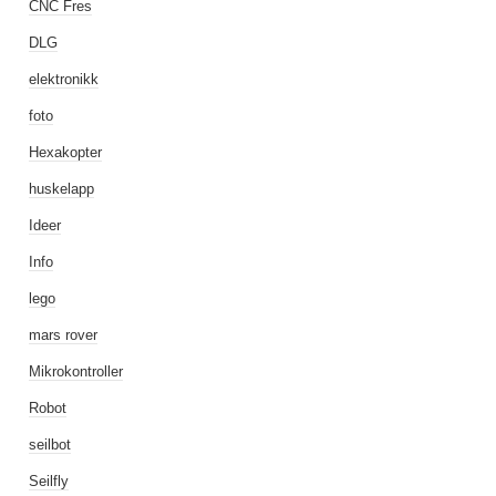
CNC Fres
DLG
elektronikk
foto
Hexakopter
huskelapp
Ideer
Info
lego
mars rover
Mikrokontroller
Robot
seilbot
Seilfly