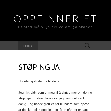
OPPFINNERIET
Et sted må vi jo skrive om galskapen
Søk
MENY
etter:
STØPING JA
Hvordan gikk det nå til slutt?
Jeg fikk aldri somlet meg til å skrive mer om denne
støpingen. Selve planetgiret jeg designet var litt
dårlig. Jeg hadde gjort et par blundere som gjorde
at det ikke gikk spesielt bra. Men når det er sagt,