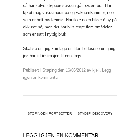
så har selve støpeprosessen gått svært bra. Har
kjøpt meg vakuumpumpe og vakuumkammer, noe
som er helt nødvendig. Har ikke noen bilder å by på
akkurat nå, men det har blitt støpt flere smådeler
som er satt i nyttig bruk.
Skal se om jeg kan lage en liten bildeserie en gang
jeg har litt insirasjon til denslags.
Publisert i
Støping
den
16/06/2012
av
kjell
.
Legg
igjen en kommentar
←
STØPINGEN FORTSETTER
STM32F4DISCOVERY
→
LEGG IGJEN EN KOMMENTAR