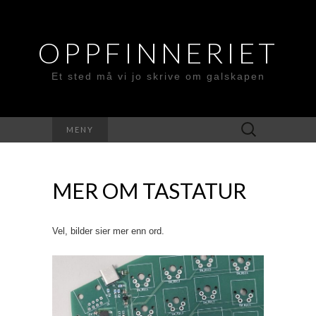
OPPFINNERIET
Et sted må vi jo skrive om galskapen
Søk
MENY
etter:
MER OM TASTATUR
Vel, bilder sier mer enn ord.