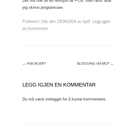
Det må nok bli en revisjon av PCB, men først skal
jeg skrive programvare.
Publisert i
Info
den
23/09/2024
av
kjell
.
Legg igjen
en kommentar
←
HVA SKJER?
BLOGGING VIA MCP
→
LEGG IGJEN EN KOMMENTAR
Du må være
innlogget
for å kunne kommentere.