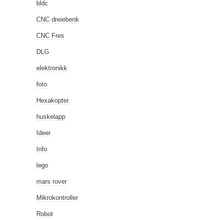
bldc
CNC dreiebenk
CNC Fres
DLG
elektronikk
foto
Hexakopter
huskelapp
Ideer
Info
lego
mars rover
Mikrokontroller
Robot