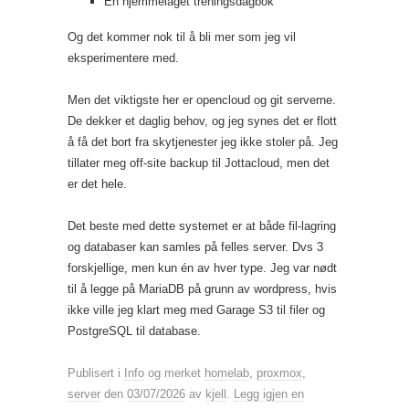
En hjemmelaget treningsdagbok
Og det kommer nok til å bli mer som jeg vil
eksperimentere med.
Men det viktigste her er opencloud og git serverne.
De dekker et daglig behov, og jeg synes det er flott
å få det bort fra skytjenester jeg ikke stoler på. Jeg
tillater meg off-site backup til Jottacloud, men det
er det hele.
Det beste med dette systemet er at både fil-lagring
og databaser kan samles på felles server. Dvs 3
forskjellige, men kun én av hver type. Jeg var nødt
til å legge på MariaDB på grunn av wordpress, hvis
ikke ville jeg klart meg med Garage S3 til filer og
PostgreSQL til database.
Publisert i
Info
og merket
homelab
,
proxmox
,
server
den
03/07/2026
av
kjell
.
Legg igjen en