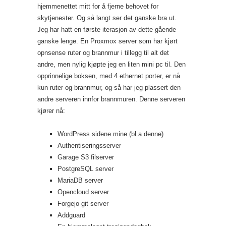
hjemmenettet mitt for å fjerne behovet for
skytjenester. Og så langt ser det ganske bra ut.
Jeg har hatt en første iterasjon av dette gående
ganske lenge. En Proxmox server som har kjørt
opnsense ruter og brannmur i tillegg til alt det
andre, men nylig kjøpte jeg en liten mini pc til. Den
opprinnelige boksen, med 4 ethernet porter, er nå
kun ruter og brannmur, og så har jeg plassert den
andre serveren innfor brannmuren. Denne serveren
kjører nå:
WordPress sidene mine (bl.a denne)
Authentiseringsserver
Garage S3 filserver
PostgreSQL server
MariaDB server
Opencloud server
Forgejo git server
Addguard