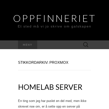
OPPFINNERIET
Et sted må vi jo skrive om galskapen
Søk
MENY
etter:
STIKKORDARKIV: PROXMOX
HOMELAB SERVER
En ting som jeg har puslet en del med, men ikke
skrevet noe om, er å sette opp en server på